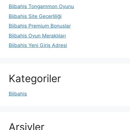
Biibahis Tongammon Oyunu
Biibahis Site Geçerliliği
Biibahis Premium Bonuslar
Biibahis Oyun Meraklıları
Biibahis Yeni Giriş Adresi
Kategoriler
Biibahis
Arşivler