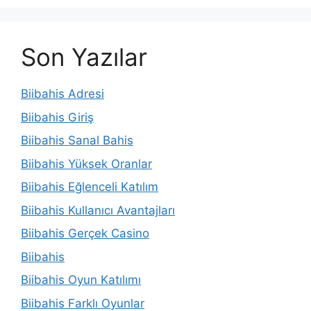
Son Yazılar
Biibahis Adresi
Biibahis Giriş
Biibahis Sanal Bahis
Biibahis Yüksek Oranlar
Biibahis Eğlenceli Katılım
Biibahis Kullanıcı Avantajları
Biibahis Gerçek Casino
Biibahis
Biibahis Oyun Katılımı
Biibahis Farklı Oyunlar