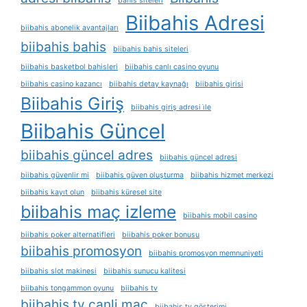
bahis siteleri
Biibahis Adresi
biibahis abonelik avantajları
biibahis bahis
biibahis bahis siteleri
biibahis basketbol bahisleri
biibahis canlı casino oyunu
biibahis casino kazancı
biibahis detay kaynağı
biibahis girisi
Biibahis Giriş
biibahis giriş adresi i̇le
Biibahis Güncel
biibahis güncel adres
biibahis güncel adresi
biibahis güvenlir mi
biibahis güven oluşturma
biibahis hizmet merkezi
biibahis kayıt olun
biibahis küresel site
biibahis maç izleme
biibahis mobil casino
biibahis poker alternatifleri
biibahis poker bonusu
biibahis promosyon
biibahis promosyon memnuniyeti
biibahis slot makinesi
biibahis sunucu kalitesi
biibahis tongammon oyunu
biibahis tv
biibahis tv canli maç
biibahis tv gösterimi