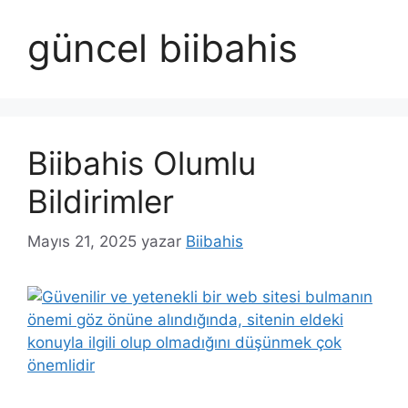
güncel biibahis
Biibahis Olumlu
Bildirimler
Mayıs 21, 2025
yazar
Biibahis