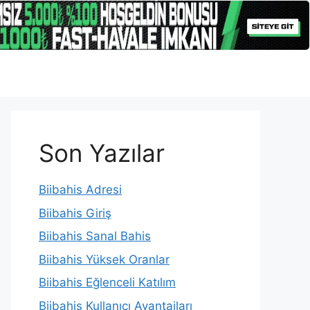
Son Yazılar
Biibahis Adresi
Biibahis Giriş
Biibahis Sanal Bahis
Biibahis Yüksek Oranlar
Biibahis Eğlenceli Katılım
Biibahis Kullanıcı Avantajları