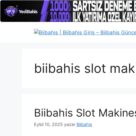
İçeriğe
atla
biibahis slot mak
Biibahis Slot Makine
Eylül 10, 2025
yazar
Biibahis