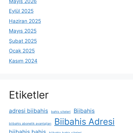
Mayıs 2026
Eylül 2025
Haziran 2025
Mayıs 2025
Şubat 2025
Ocak 2025
Kasım 2024
Etiketler
adresi biibahis
Biibahis
bahis siteleri
Biibahis Adresi
biibahis abonelik avantajları
biibahis bahis
biibahis bahis siteleri