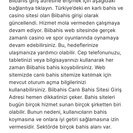
Biibahis giriş adresine erişmek için aşağıdaki
bağlantıya tıklayın. Türkiye’deki en karlı bahis ve
casino sitesi olan Biibahis girişi olarak
güncellendi. Hizmet mola vermeden çalışmaya
devam ediyor. Biibahis web sitesinde gerçek
zamanlı casino ve spor oyunlarında oynamaya
devam edebilirsiniz. Bu, hedeflerinize
ulaşmanıza yardımcı olabilir. Cep telefonunuzu,
tabletinizi veya bilgisayarınızı kullanarak her
zaman Biibahis bahis koyabilirsiniz. Web
sitemizde canlı bahis sitemize katılmak için
mevcut oturum açma bilgilerinizi
kullanabilirsiniz. Biibahis Canlı Bahis Sitesi Giriş
Adresi hemen dikkatinizi çeker. Bahis siteleri
bugün birçok hizmet sunan birçok şirketten biri
olabilir. Bunun nedeni, kullanıcıların bahis
koymasına ve onlara iyi getiri sağlamasına izin
vermesidir. Sektörde birçok bahis alanı var.