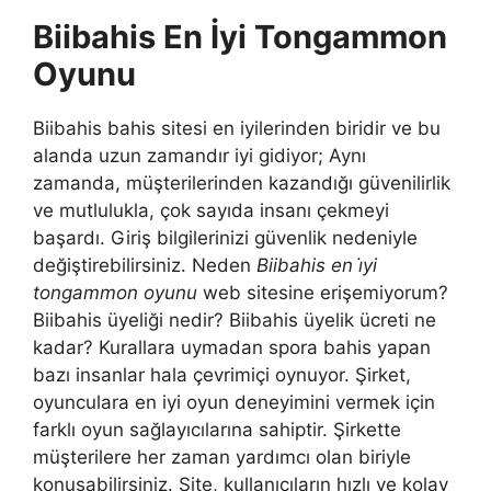
Biibahis En İyi Tongammon
Oyunu
Biibahis bahis sitesi en iyilerinden biridir ve bu
alanda uzun zamandır iyi gidiyor; Aynı
zamanda, müşterilerinden kazandığı güvenilirlik
ve mutlulukla, çok sayıda insanı çekmeyi
başardı. Giriş bilgilerinizi güvenlik nedeniyle
değiştirebilirsiniz. Neden
Biibahis en i̇yi
tongammon oyunu
web sitesine erişemiyorum?
Biibahis üyeliği nedir? Biibahis üyelik ücreti ne
kadar? Kurallara uymadan spora bahis yapan
bazı insanlar hala çevrimiçi oynuyor. Şirket,
oyunculara en iyi oyun deneyimini vermek için
farklı oyun sağlayıcılarına sahiptir. Şirkette
müşterilere her zaman yardımcı olan biriyle
konuşabilirsiniz. Site, kullanıcıların hızlı ve kolay