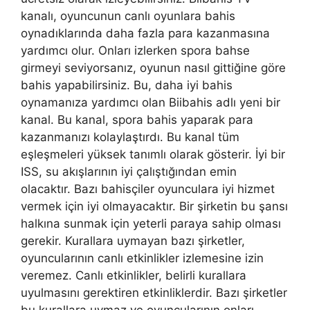
kanalı, oyuncunun canlı oyunlara bahis
oynadıklarında daha fazla para kazanmasına
yardımcı olur. Onları izlerken spora bahse
girmeyi seviyorsanız, oyunun nasıl gittiğine göre
bahis yapabilirsiniz. Bu, daha iyi bahis
oynamanıza yardımcı olan Biibahis adlı yeni bir
kanal. Bu kanal, spora bahis yaparak para
kazanmanızı kolaylaştırdı. Bu kanal tüm
eşleşmeleri yüksek tanımlı olarak gösterir. İyi bir
ISS, su akışlarının iyi çalıştığından emin
olacaktır. Bazı bahisçiler oyunculara iyi hizmet
vermek için iyi olmayacaktır. Bir şirketin bu şansı
halkına sunmak için yeterli paraya sahip olması
gerekir. Kurallara uymayan bazı şirketler,
oyuncularının canlı etkinlikler izlemesine izin
veremez. Canlı etkinlikler, belirli kurallara
uyulmasını gerektiren etkinliklerdir. Bazı şirketler
bu kurallara uymaz ve oyuncularının onları