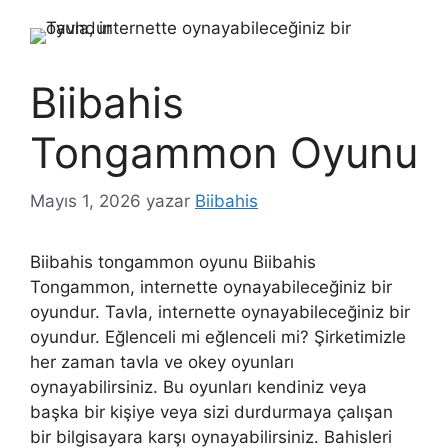
Biibahis
Tongammon Oyunu
Mayıs 1, 2026
yazar
Biibahis
Biibahis tongammon oyunu Biibahis
Tongammon, internette oynayabileceğiniz bir
oyundur. Tavla, internette oynayabileceğiniz bir
oyundur. Eğlenceli mi eğlenceli mi? Şirketimizle
her zaman tavla ve okey oyunları
oynayabilirsiniz. Bu oyunları kendiniz veya
başka bir kişiye veya sizi durdurmaya çalışan
bir bilgisayara karşı oynayabilirsiniz. Bahisleri