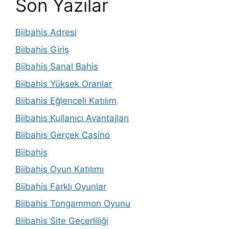
Son Yazılar
Biibahis Adresi
Biibahis Giriş
Biibahis Sanal Bahis
Biibahis Yüksek Oranlar
Biibahis Eğlenceli Katılım
Biibahis Kullanıcı Avantajları
Biibahis Gerçek Casino
Biibahis
Biibahis Oyun Katılımı
Biibahis Farklı Oyunlar
Biibahis Tongammon Oyunu
Biibahis Site Geçerliliği