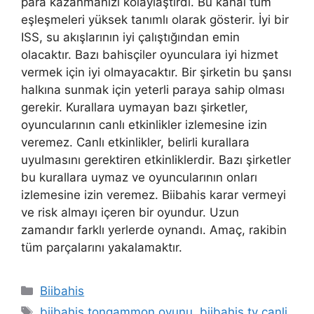
para kazanmanızı kolaylaştırdı. Bu kanal tüm
eşleşmeleri yüksek tanımlı olarak gösterir. İyi bir
ISS, su akışlarının iyi çalıştığından emin
olacaktır. Bazı bahisçiler oyunculara iyi hizmet
vermek için iyi olmayacaktır. Bir şirketin bu şansı
halkına sunmak için yeterli paraya sahip olması
gerekir. Kurallara uymayan bazı şirketler,
oyuncularının canlı etkinlikler izlemesine izin
veremez. Canlı etkinlikler, belirli kurallara
uyulmasını gerektiren etkinliklerdir. Bazı şirketler
bu kurallara uymaz ve oyuncularının onları
izlemesine izin veremez. Biibahis karar vermeyi
ve risk almayı içeren bir oyundur. Uzun
zamandır farklı yerlerde oynandı. Amaç, rakibin
tüm parçalarını yakalamaktır.
Kategoriler
Biibahis
Etiketler
biibahis tongammon oyunu
,
biibahis tv canli