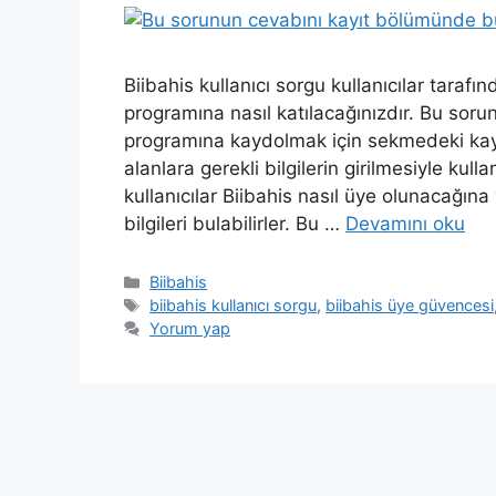
Biibahis kullanıcı sorgu kullanıcılar taraf
programına nasıl katılacağınızdır. Bu soru
programına kaydolmak için sekmedeki kay
alanlara gerekli bilgilerin girilmesiyle kul
kullanıcılar Biibahis nasıl üye olunacağın
bilgileri bulabilirler. Bu …
Devamını oku
Kategoriler
Biibahis
Etiketler
biibahis kullanıcı sorgu
,
biibahis üye güvencesi
Yorum yap