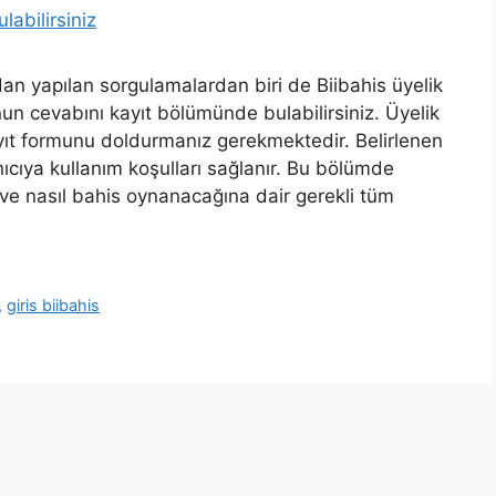
ından yapılan sorgulamalardan biri de Biibahis üyelik
nun cevabını kayıt bölümünde bulabilirsiniz. Üyelik
ıt formunu doldurmanız gerekmektedir. Belirlenen
lanıcıya kullanım koşulları sağlanır. Bu bölümde
a ve nasıl bahis oynanacağına dair gerekli tüm
,
giris biibahis