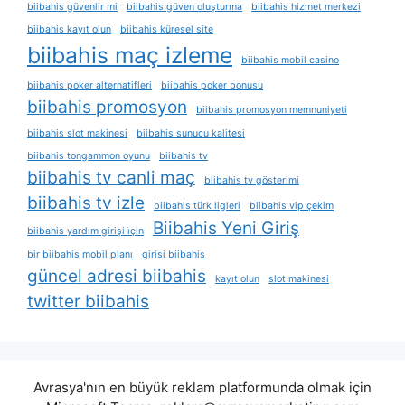
biibahis güvenlir mi
biibahis güven oluşturma
biibahis hizmet merkezi
biibahis kayıt olun
biibahis küresel site
biibahis maç izleme
biibahis mobil casino
biibahis poker alternatifleri
biibahis poker bonusu
biibahis promosyon
biibahis promosyon memnuniyeti
biibahis slot makinesi
biibahis sunucu kalitesi
biibahis tongammon oyunu
biibahis tv
biibahis tv canli maç
biibahis tv gösterimi
biibahis tv izle
biibahis türk ligleri
biibahis vip çekim
Biibahis Yeni Giriş
biibahis yardım girişi i̇çin
bir biibahis mobil planı
girisi biibahis
güncel adresi biibahis
kayıt olun
slot makinesi
twitter biibahis
Avrasya'nın en büyük reklam platformunda olmak için