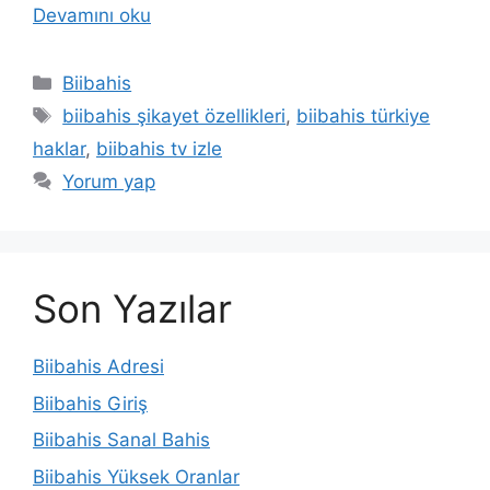
Devamını oku
Kategoriler
Biibahis
Etiketler
biibahis şikayet özellikleri
,
biibahis türkiye
haklar
,
biibahis tv izle
Yorum yap
Son Yazılar
Biibahis Adresi
Biibahis Giriş
Biibahis Sanal Bahis
Biibahis Yüksek Oranlar