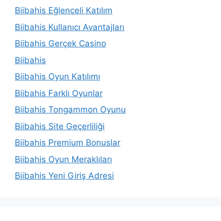
Biibahis Eğlenceli Katılım
Biibahis Kullanıcı Avantajları
Biibahis Gerçek Casino
Biibahis
Biibahis Oyun Katılımı
Biibahis Farklı Oyunlar
Biibahis Tongammon Oyunu
Biibahis Site Geçerliliği
Biibahis Premium Bonuslar
Biibahis Oyun Meraklıları
Biibahis Yeni Giriş Adresi