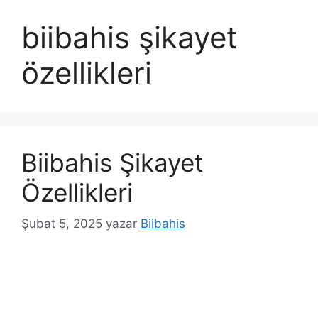
biibahis şikayet
özellikleri
Biibahis Şikayet
Özellikleri
Şubat 5, 2025
yazar
Biibahis