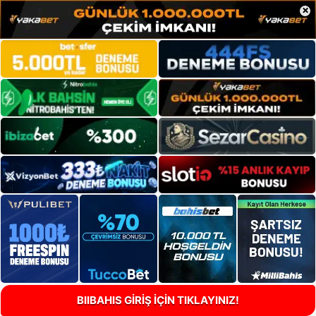
×
BIIBAHIS GİRİŞ İÇİN TIKLAYINIZ!