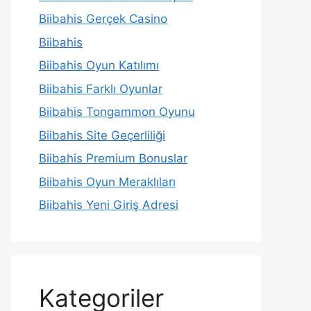
Biibahis Gerçek Casino
Biibahis
Biibahis Oyun Katılımı
Biibahis Farklı Oyunlar
Biibahis Tongammon Oyunu
Biibahis Site Geçerliliği
Biibahis Premium Bonuslar
Biibahis Oyun Meraklıları
Biibahis Yeni Giriş Adresi
Kategoriler