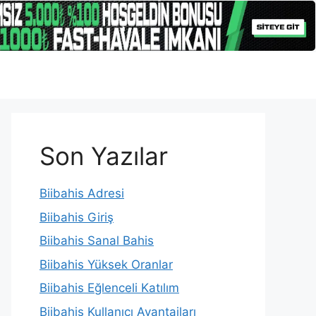
Son Yazılar
Biibahis Adresi
Biibahis Giriş
Biibahis Sanal Bahis
Biibahis Yüksek Oranlar
Biibahis Eğlenceli Katılım
Biibahis Kullanıcı Avantajları