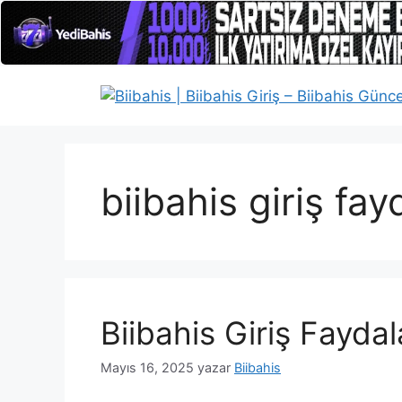
İçeriğe
atla
biibahis giriş fay
Biibahis Giriş Faydal
Mayıs 16, 2025
yazar
Biibahis