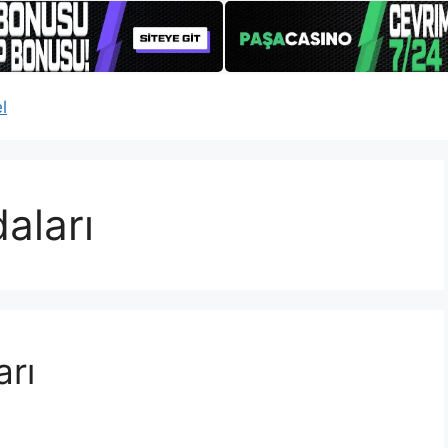
daları
arı