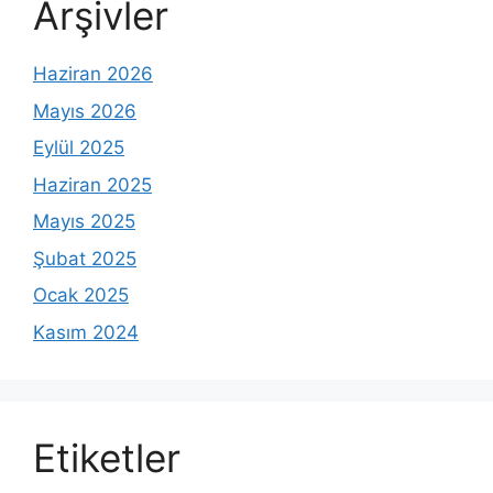
Arşivler
Haziran 2026
Mayıs 2026
Eylül 2025
Haziran 2025
Mayıs 2025
Şubat 2025
Ocak 2025
Kasım 2024
Etiketler