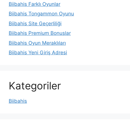
Biibahis Farklı Oyunlar
Biibahis Tongammon Oyunu
Biibahis Site Geçerliliği
Biibahis Premium Bonuslar
Biibahis Oyun Meraklıları
Biibahis Yeni Giriş Adresi
Kategoriler
Biibahis