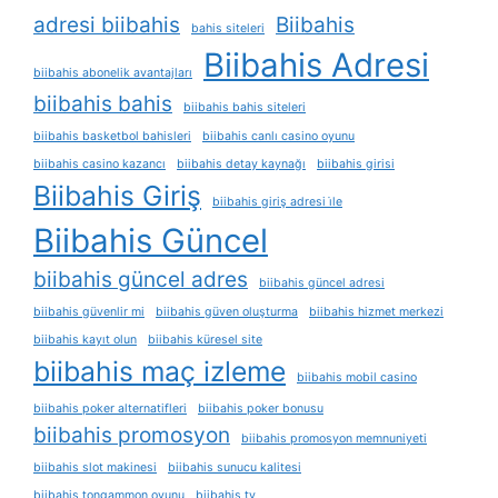
adresi biibahis
Biibahis
bahis siteleri
Biibahis Adresi
biibahis abonelik avantajları
biibahis bahis
biibahis bahis siteleri
biibahis basketbol bahisleri
biibahis canlı casino oyunu
biibahis casino kazancı
biibahis detay kaynağı
biibahis girisi
Biibahis Giriş
biibahis giriş adresi i̇le
Biibahis Güncel
biibahis güncel adres
biibahis güncel adresi
biibahis güvenlir mi
biibahis güven oluşturma
biibahis hizmet merkezi
biibahis kayıt olun
biibahis küresel site
biibahis maç izleme
biibahis mobil casino
biibahis poker alternatifleri
biibahis poker bonusu
biibahis promosyon
biibahis promosyon memnuniyeti
biibahis slot makinesi
biibahis sunucu kalitesi
biibahis tongammon oyunu
biibahis tv