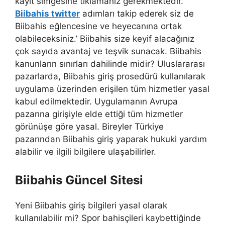
kayıt simgesine tıklamanız gerekmektedir.
Biibahis twitter
adımları takip ederek siz de
Biibahis eğlencesine ve heyecanına ortak
olabileceksiniz.’ Biibahis size keyif alacağınız
çok sayıda avantaj ve teşvik sunacak. Biibahis
kanunların sınırları dahilinde midir? Uluslararası
pazarlarda, Biibahis giriş prosedürü kullanılarak
uygulama üzerinden erişilen tüm hizmetler yasal
kabul edilmektedir. Uygulamanın Avrupa
pazarına girişiyle elde ettiği tüm hizmetler
görünüşe göre yasal. Bireyler Türkiye
pazarından Biibahis giriş yaparak hukuki yardım
alabilir ve ilgili bilgilere ulaşabilirler.
Biibahis Güncel Sitesi
Yeni Biibahis giriş bilgileri yasal olarak
kullanılabilir mi? Spor bahisçileri kaybettiğinde