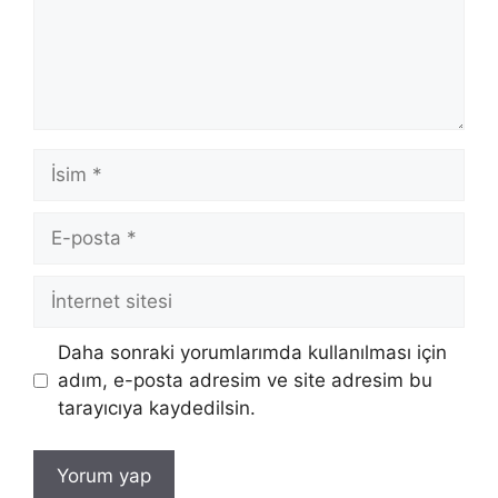
İsim
E-
posta
İnternet
sitesi
Daha sonraki yorumlarımda kullanılması için
adım, e-posta adresim ve site adresim bu
tarayıcıya kaydedilsin.