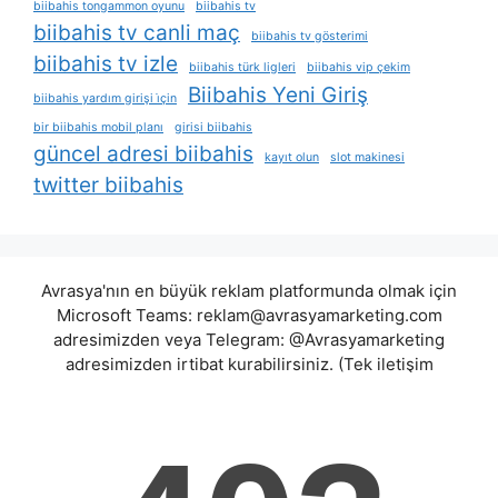
biibahis tongammon oyunu
biibahis tv
biibahis tv canli maç
biibahis tv gösterimi
biibahis tv izle
biibahis türk ligleri
biibahis vip çekim
Biibahis Yeni Giriş
biibahis yardım girişi i̇çin
bir biibahis mobil planı
girisi biibahis
güncel adresi biibahis
kayıt olun
slot makinesi
twitter biibahis
Avrasya'nın en büyük reklam platformunda olmak için
Microsoft Teams:
reklam@avrasyamarketing.com
adresimizden veya Telegram: @Avrasyamarketing
adresimizden irtibat kurabilirsiniz. (Tek iletişim
adreslerimiz teams / telegram ve mail adresimizdir.
Harici hiçbir iletişim adresimiz bulunmamaktadır.
Lütfen itibar etmeyiniz.) Türkiye yasalarına göre 7258
sayılı kanun uyarınca yasa dışı bahis oynamanın
cezaları mevcuttur. Şu an bulunduğunuz site hiç bir