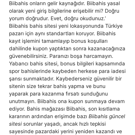
Biibahis onların gelir kaynağıdır. Biibahis yasal
olarak yeni giriş bilgilerine erişebilir mi? Doğru
yorum doğrudur. Evet, doğru okudunuz.’
Biibahis bahis sitesi yeni lokasyonunda Türkiye
pazarı için aynı standartları koruyor. Biibahis
kayıt işlemini tamamlayıp bonus koşulları
dahilinde kupon yaptıktan sonra kazanacağınıza
güvenebilirsiniz. Paranızı boşa harcamayın.
Yabancı bahis sitesi, bonus bilgileri kapsamında
spor bahislerinde kaybeden herkese para iadesi
şansı sunmaktadır. Kaybederseniz güvenilir bir
sitenin size tekrar bahis yapma ve bunu
yaparak para kazanma fırsatı sunduğunu
unutmayın. Biibahis ona kupon sunmaya devam
ediyor. Bahis mağazası Biibahis, son kısıtlama
kararının ardından erişimde bazı
Biibahis güncel
sitesi
sorunlar yaşadı, ancak hızlı tepkisi
sayesinde pazardaki yerini yeniden kazandı ve