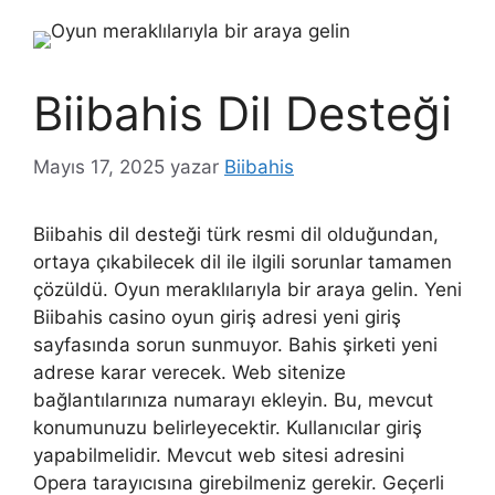
Biibahis Dil Desteği
Mayıs 17, 2025
yazar
Biibahis
Biibahis dil desteği türk resmi dil olduğundan,
ortaya çıkabilecek dil ile ilgili sorunlar tamamen
çözüldü. Oyun meraklılarıyla bir araya gelin. Yeni
Biibahis casino oyun giriş adresi yeni giriş
sayfasında sorun sunmuyor. Bahis şirketi yeni
adrese karar verecek. Web sitenize
bağlantılarınıza numarayı ekleyin. Bu, mevcut
konumunuzu belirleyecektir. Kullanıcılar giriş
yapabilmelidir. Mevcut web sitesi adresini
Opera tarayıcısına girebilmeniz gerekir. Geçerli