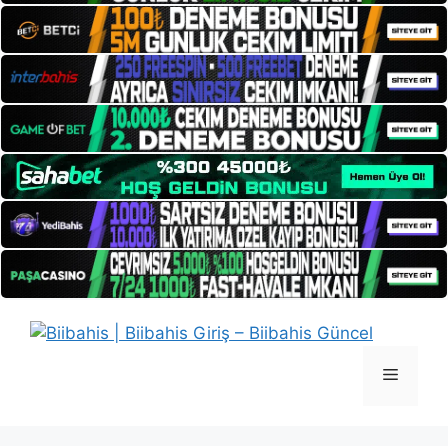
İçeriğe
atla
Menü