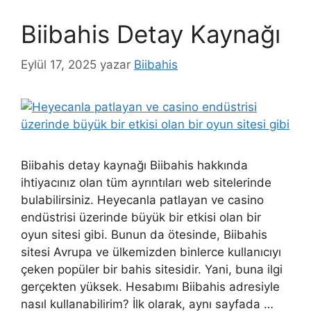
Biibahis Detay Kaynağı
Eylül 17, 2025
yazar
Biibahis
Biibahis detay kaynağı Biibahis hakkında
ihtiyacınız olan tüm ayrıntıları web sitelerinde
bulabilirsiniz. Heyecanla patlayan ve casino
endüstrisi üzerinde büyük bir etkisi olan bir
oyun sitesi gibi. Bunun da ötesinde, Biibahis
sitesi Avrupa ve ülkemizden binlerce kullanıcıyı
çeken popüler bir bahis sitesidir. Yani, buna ilgi
gerçekten yüksek. Hesabımı Biibahis adresiyle
nasıl kullanabilirim? İlk olarak, aynı sayfada …