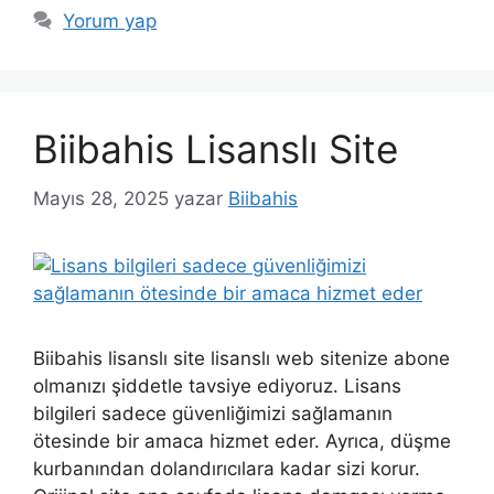
Yorum yap
Biibahis Lisanslı Site
Mayıs 28, 2025
yazar
Biibahis
Biibahis lisanslı site lisanslı web sitenize abone
olmanızı şiddetle tavsiye ediyoruz. Lisans
bilgileri sadece güvenliğimizi sağlamanın
ötesinde bir amaca hizmet eder. Ayrıca, düşme
kurbanından dolandırıcılara kadar sizi korur.