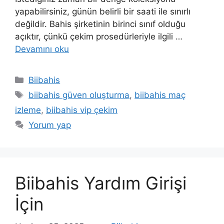
yapabilirsiniz, günün belirli bir saati ile sınırlı
değildir. Bahis şirketinin birinci sınıf olduğu
açıktır, çünkü çekim prosedürleriyle ilgili …
Devamını oku
Kategoriler
Biibahis
Etiketler
biibahis güven oluşturma
,
biibahis maç
izleme
,
biibahis vip çekim
Yorum yap
Biibahis Yardım Girişi
İçin