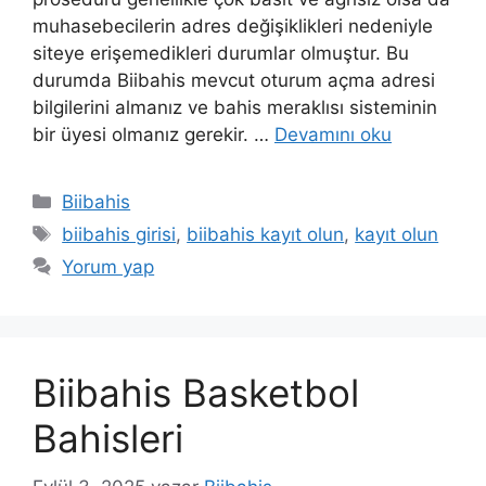
muhasebecilerin adres değişiklikleri nedeniyle
siteye erişemedikleri durumlar olmuştur. Bu
durumda Biibahis mevcut oturum açma adresi
bilgilerini almanız ve bahis meraklısı sisteminin
bir üyesi olmanız gerekir. …
Devamını oku
Kategoriler
Biibahis
Etiketler
biibahis girisi
,
biibahis kayıt olun
,
kayıt olun
Yorum yap
Biibahis Basketbol
Bahisleri