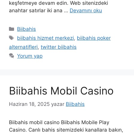
keşfetmeye devam edin. Web sitenizdeki
anahtar satırlar iki ana …
Devamını oku
Kategoriler
Biibahis
Etiketler
biibahis hizmet merkezi
,
biibahis poker
alternatifleri
,
twitter biibahis
Yorum yap
Biibahis Mobil Casino
Haziran 18, 2025
yazar
Biibahis
Biibahis mobil casino Biibahis Mobile Play
Casino. Canlı bahis sitemizdeki kanallara bakın,