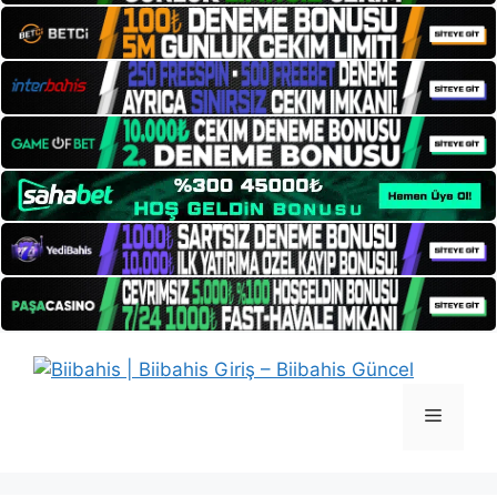
İçeriğe
atla
Menü