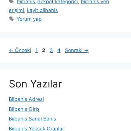
Etiketler
biibahis jackpot kategorisi
,
biibahis veri
erişimi
,
kayit biibahis
Yorum yap
Sayfa
Sayfa
Sayfa
Sayfa
←
Önceki
1
2
3
4
Sonraki
→
Son Yazılar
Biibahis Adresi
Biibahis Giriş
Biibahis Sanal Bahis
Biibahis Yüksek Oranlar