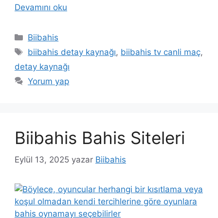
Devamını oku
Kategoriler
Biibahis
Etiketler
biibahis detay kaynağı
,
biibahis tv canli maç
,
detay kaynağı
Yorum yap
Biibahis Bahis Siteleri
Eylül 13, 2025
yazar
Biibahis