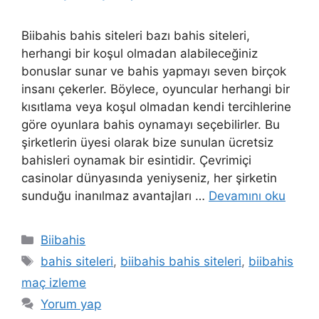
Biibahis bahis siteleri bazı bahis siteleri,
herhangi bir koşul olmadan alabileceğiniz
bonuslar sunar ve bahis yapmayı seven birçok
insanı çekerler. Böylece, oyuncular herhangi bir
kısıtlama veya koşul olmadan kendi tercihlerine
göre oyunlara bahis oynamayı seçebilirler. Bu
şirketlerin üyesi olarak bize sunulan ücretsiz
bahisleri oynamak bir esintidir. Çevrimiçi
casinolar dünyasında yeniyseniz, her şirketin
sunduğu inanılmaz avantajları …
Devamını oku
Kategoriler
Biibahis
Etiketler
bahis siteleri
,
biibahis bahis siteleri
,
biibahis
maç izleme
Yorum yap